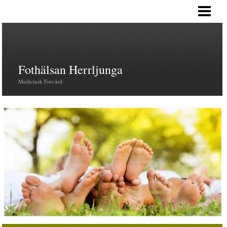
STARTSIDA
BEHANDLINGAR
PRODUKTER
Fothälsan Herrljunga
OM MIG
Medicinsk Fotvård
KONTAKT
ÖVRIGT
VANLIGA FRÅGOR